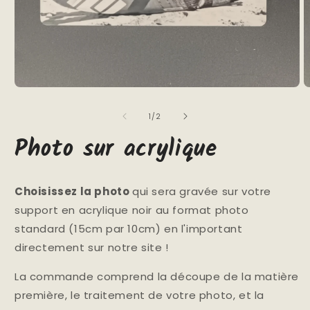
Ouvrir
O
le
le
média
m
de
1
/
2
1
2
dans
d
Photo sur acrylique
une
u
fenêtre
f
modale
m
Choisissez la photo
qui sera gravée sur votre
support en acrylique noir au format photo
standard (15cm par 10cm) en l'important
directement sur notre site !
La commande comprend la découpe de la matière
première, le traitement de votre photo, et la