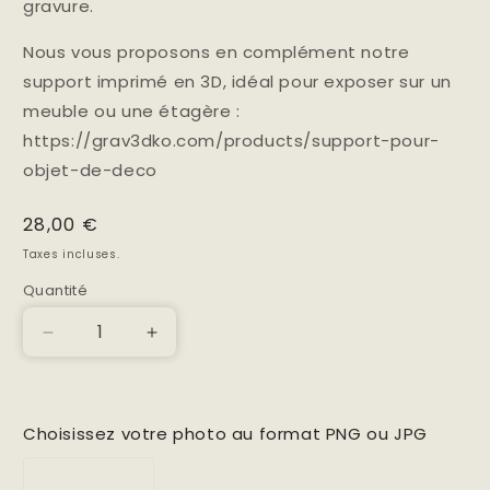
gravure.
Nous vous proposons en complément notre
support imprimé en 3D, idéal pour exposer sur un
meuble ou une étagère :
https://grav3dko.com/products/support-pour-
objet-de-deco
Prix
28,00 €
habituel
Taxes incluses.
Quantité
Réduire
Augmenter
la
la
quantité
quantité
de
de
Choisissez votre photo au format PNG ou JPG
Photo
Photo
sur
sur
acrylique
acrylique