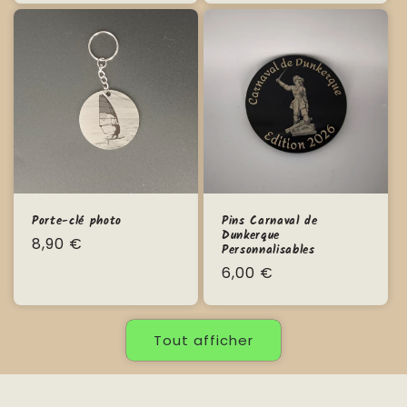
Porte-clé photo
Pins Carnaval de
Dunkerque
Prix
8,90 €
Personnalisables
habituel
Prix
6,00 €
habituel
Tout afficher